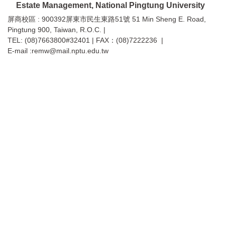
Estate Management, National Pingtung University
屏商校區 : 900392屏東市民生東路51號 51 Min Sheng E. Road,
Pingtung 900, Taiwan, R.O.C. |
TEL: (08)7663800#32401 | FAX：(08)7222236 |
E-mail :remw@mail.nptu.edu.tw