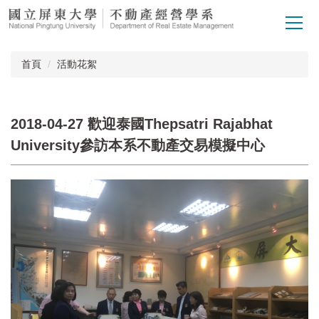
跳
到
主
要
首頁
活動花絮
內
容
區
2018-04-27 歡迎泰國Thepsatri Rajabhat
University參訪本系不動產交易模擬中心