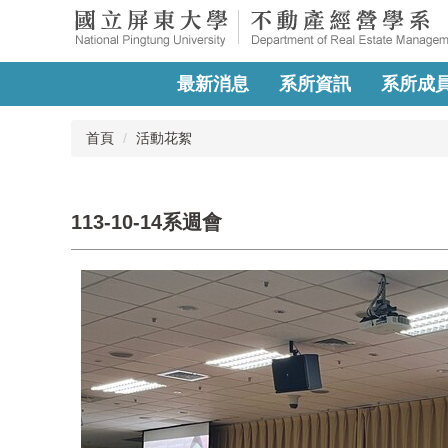
跳
到
主
要
最新消息
系所資訊
系所成
內
容
首頁
活動花絮
區
113-10-14系週會